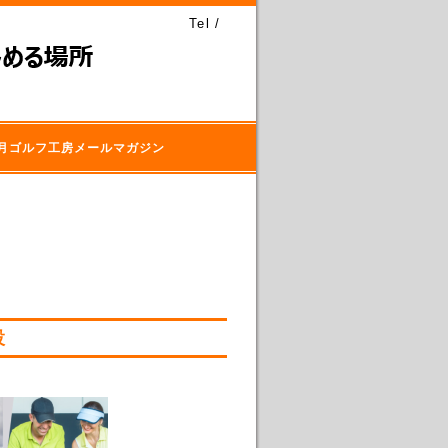
Tel /
月ゴルフ工房メールマガジン
設